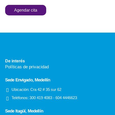
Agendar cita
De interés
Políticas de privacidad
Sede Envigado, Medellín
Ubicación:
Cra 42 # 35 sur 62
Teléfonos:
300 419 4083 - 604 4446623
Sede Itagüí, Medellín